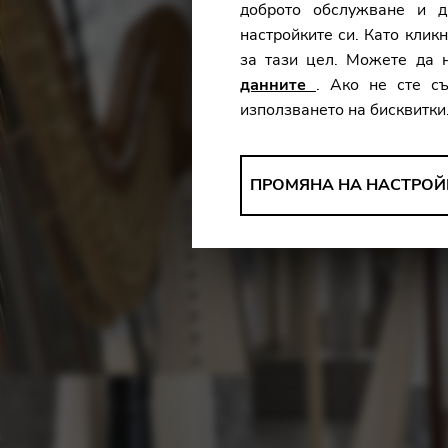
доброто обслужване и д
настройките си. Като кликн
за тази цел. Можете да 
данните
. Ако не сте с
използването на бисквитки
АНАЛИЗИ
ПРОМЯНА НА НАСТРОЙ
Инструменти, които съби
информация, за да подобрим
Промяна на настройките
Matomo
Google Analytics & Goog
ТРЕТА СТРАНА
Инструменти, които поддърж
Промяна на настройките