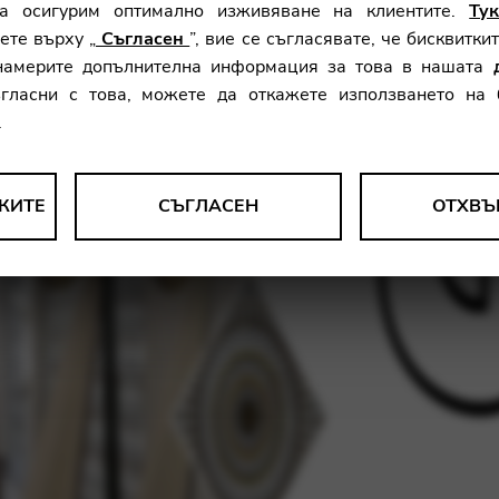
а осигурим оптимално изживяване на клиентите.
Ту
ете върху „
Съгласен
”, вие се съгласявате, че бисквитки
намерите допълнителна информация за това в нашата
ъгласни с това, можете да откажете използването на
.
КИТЕ
СЪГЛАСЕН
ОТХВЪ
рат анонимни данни за използването и функционалността на у
 нашите продукти, услуги и потребителски опит.
le Tag Manager
ат интерактивни услуги като видео услуги