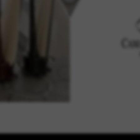
яват основни услуги и функции, включително проверка на самоли
та. Тази опция не може да бъде отказана.