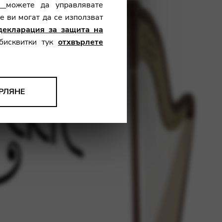
к
можете да управлявате
те ви могат да се използват
декларация за защита на
 бисквитки тук
отхвърлете
РЛЯНЕ
ебсайта. Използваме тази