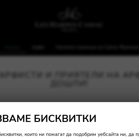
Начало
Арфи
Начална страница на Camac Франци
АРФИСТИ И ПРИЯТЕЛИ НА АРФ
ДОШЛИ!
ЗВАМЕ БИСКВИТКИ
исквитки, които ни помагат да подобрим уебсайта ни, да