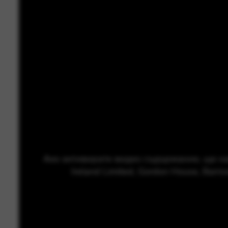
Ако активирате видео съдържание, ще нап
Ireland Limited, Gordon House, Barr