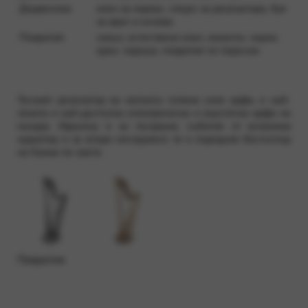
Дървесина:
клен за корпус, смърч за резонатора, бук
за врат и основа
Покрития:
синьо, естествени клен, махагон, черно,
орех, череша, покрития по поръчка
Тесният резонатор на малката голяма синя арфа, е най-
леката и най-достъпна електрическа и акустична арфа на
пазара. Идеална е за пътуване, събития от всякакъв
характер и за втори инструмент, тя е поредния бестселър
на Камак по света.
Покрития