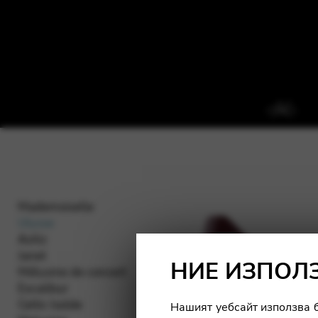
Mademoiselle
Ulysse
Aziliz
Janet
НИЕ ИЗПОЛ
Mélusine de concert
Excalibur
Celtic Isolde
Нашият уебсайт използва б