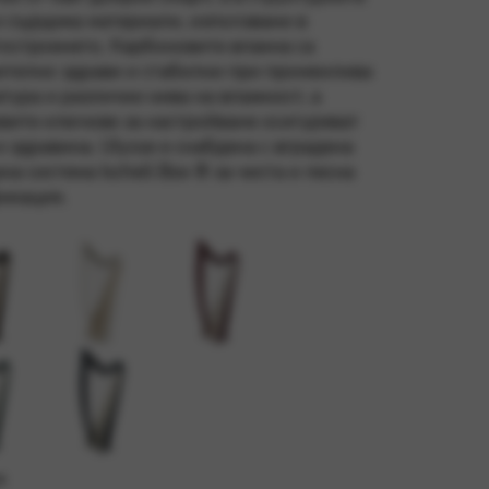
и съдържа материали, използвани в
остроенето. Карбоновите влакна са
телно здрави и стабилни при променлива
тура и различни нива на влажност, а
чността, непрекъснатост на
вите ключове за настройване осигуряват
и здравина. Ulysse е снабдена с вградена
на система Ischell Box ® за чиста и лесна
икация.
я