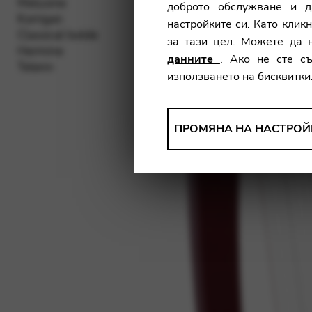
Melusine
доброто обслужване и д
Korrigan
настройките си. Като кликн
Classical Isolde
за тази цел. Можете да 
Hermine
данните
. Ако не сте с
Telenn
използването на бисквитки
АНАЛИЗИ
ПРОМЯНА НА НАСТРОЙ
Инструменти, които съби
информация, за да подобрим
Промяна на настройките
Matomo
Google Analytics & Goog
ТРЕТА СТРАНА
Инструменти, които поддърж
Промяна на настройките