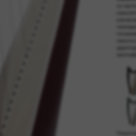
си част
самолет
изключи
темпера
яват основни услуги и функции, включително проверка на самоли
титание
та. Тази опция не може да бъде отказана.
лекота 
адаптор
амплиф
Покрити