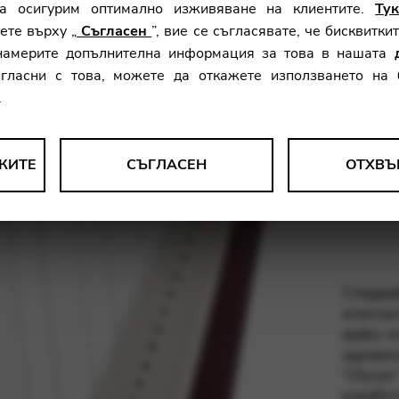
а осигурим оптимално изживяване на клиентите.
Ту
Височи
ете върху „
Съгласен
”, вие се съгласявате, че бисквитки
Тегло:
намерите допълнителна информация за това в нашата
Диапаз
ъгласни с това, можете да откажете използването на
Струни
.
Матери
КИТЕ
СЪГЛАСЕН
ОТХВЪ
Покрит
рат анонимни данни за използването и функционалността на у
 нашите продукти, услуги и потребителски опит.
Следвай
le Tag Manager
електри
арфа, к
ат интерактивни услуги като видео услуги
здравин
“Ulysse
изработ