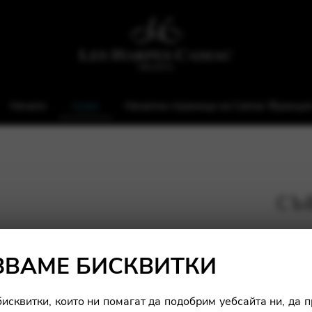
Начало
Арфи
Начална страница на Camac Франци
СЪ
ЗВАМЕ БИСКВИТКИ
исквитки, които ни помагат да подобрим уебсайта ни, да